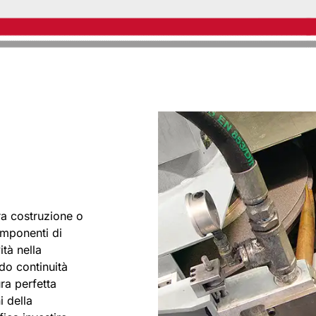
tra costruzione o
omponenti di
ità nella
do continuità
ura perfetta
i della