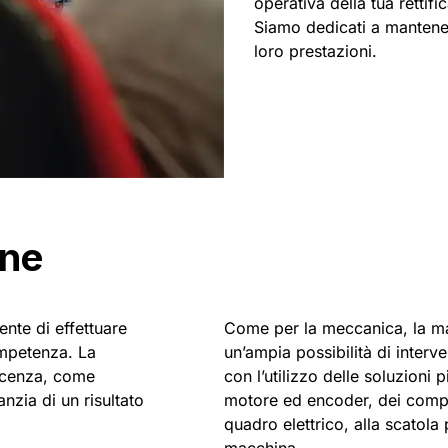
operativa della tua rettific
Siamo dedicati a mantene
loro prestazioni.
one
ente di effettuare
Come per la meccanica, la ma
competenza. La
un’ampia possibilità di interven
oscenza, come
con l’utilizzo delle soluzioni 
anzia di un risultato
motore ed encoder, dei compone
quadro elettrico, alla scatola p
macchina.