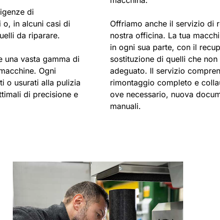
sigenze di
o, in alcuni casi di
Offriamo anche il servizio di
uelli da riparare.
nostra officina. La tua macch
in ogni sua parte, con il rec
de una vasta gamma di
sostituzione di quelli che no
e macchine. Ogni
adeguato. Il servizio compren
i o usurati alla pulizia
rimontaggio completo e coll
timali di precisione e
ove necessario, nuova docume
manuali.