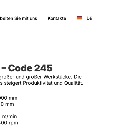
beiten Sie mit uns
Kontakte
DE
N – Code 245
lgroßer und großer Werkstücke. Die
 steigert Produktivität und Qualität.
000 mm
00 mm
8 m/min
500 rpm