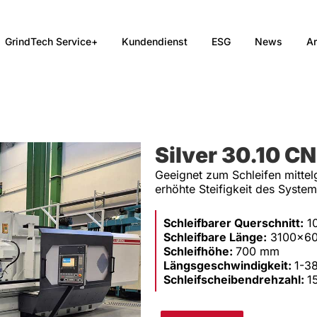
GrindTech Service+
Kundendienst
ESG
News
Ar
Silver 30.10 C
Geeignet zum Schleifen mitte
erhöhte Steifigkeit des Systems
Schleifbarer Querschnitt:
1
Schleifbare Länge:
3100×6
Schleifhöhe:
700 mm
Längsgeschwindigkeit:
1-3
Schleifscheibendrehzahl:
1