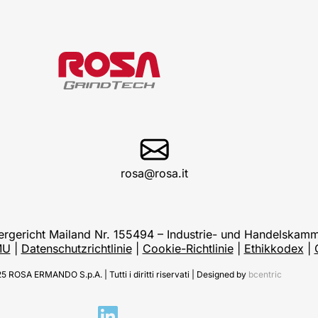
rosa@rosa.it
tergericht Mailand Nr. 155494 – Industrie- und Handelska
MU
|
Datenschutzrichtlinie
|
Cookie-Richtlinie
|
Ethikkodex
|
 ROSA ERMANDO S.p.A. | Tutti i diritti riservati | Designed by
bcentric