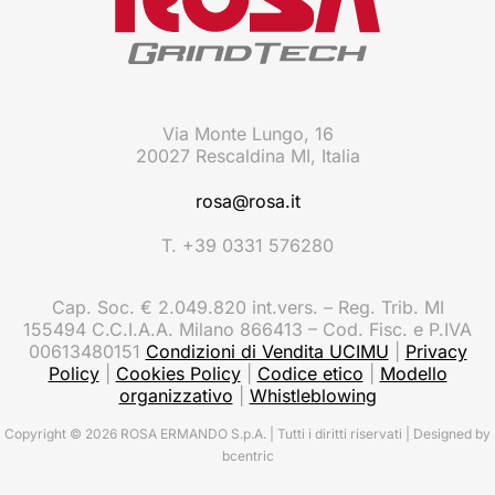
Via Monte Lungo, 16
20027 Rescaldina MI, Italia
rosa@rosa.it
T. +39 0331 576280
Cap. Soc. € 2.049.820 int.vers. – Reg. Trib. MI
155494 C.C.I.A.A. Milano 866413 – Cod. Fisc. e P.IVA
00613480151
Condizioni di Vendita UCIMU
|
Privacy
Policy
|
Cookies Policy
|
Codice etico
|
Modello
organizzativo
|
Whistleblowing
Copyright © 2026 ROSA ERMANDO S.p.A. | Tutti i diritti riservati | Designed by
bcentric